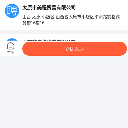
太原市美程贸易有限公司
山西 太原 小店区 山西省太原市小店区平阳路赛格商
务楼16楼16
山西鑫伟华物流有限公司
立即入驻
山西 太原 小店区 太太路薛店物流园39-40号
首页
大同市恒丰商贸有限公司
山西 大同 城 区 金融街国金中心B座
山西华佑装饰工程有限公司
山西 太原 万柏林区 晋祠路一段纺织街一号