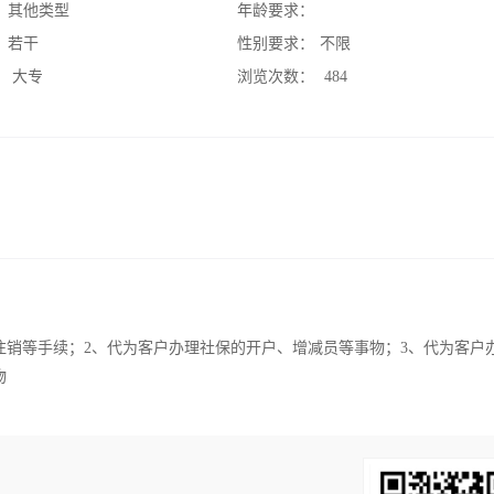
：
其他类型
年龄要求：
：
若干
性别要求：
不限
：
大专
浏览次数：
484
注销等手续；2、代为客户办理社保的开户、增减员等事物；3、代为客户
物